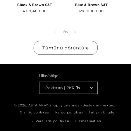
Black & Brown S&T
Blue & Brown S&T
Normal
Rs.9,400.00
Normal
Rs.10,100.00
fiyat
fiyat
/
1
/
10
Tümünü görüntüle
Ülke/bölge
Pakistan | PKR ₨
Ödeme
© 2026,
ASTA ARAY
Shopify tarafından desteklenmektedir
yöntemleri
Gizlilik politikası
Kargo politikası
İletişim bilgileri
Para iade politikası
Hizmet şartları