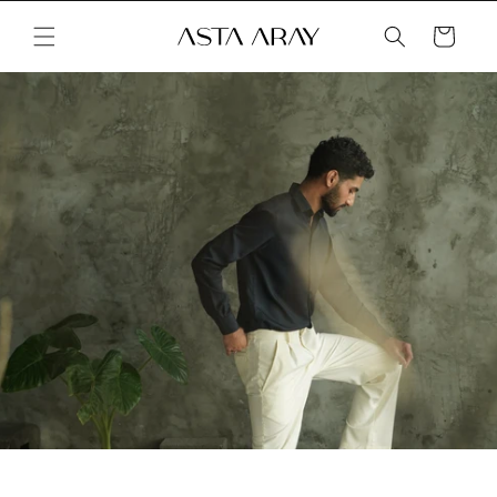
İçeriğe
atla
Sepet