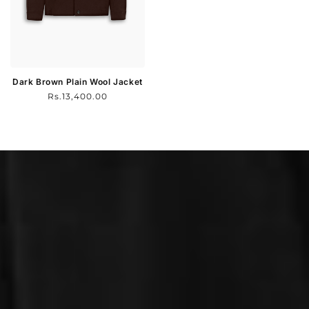
Dark Brown Plain Wool Jacket
Normal
Rs.13,400.00
fiyat